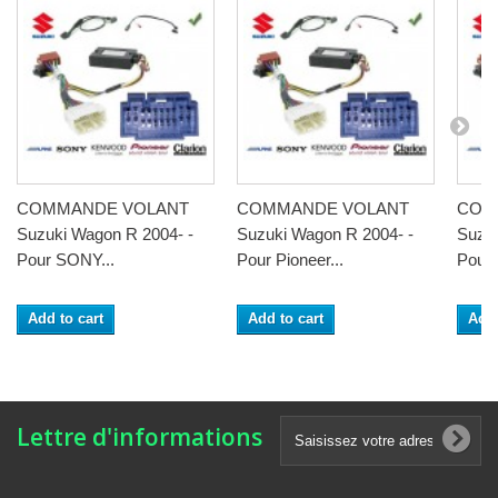
COMMANDE VOLANT
COMMANDE VOLANT
COM
Suzuki Wagon R 2004- -
Suzuki Wagon R 2004- -
Suzuk
Pour SONY...
Pour Pioneer...
Pour
Add to cart
Add to cart
Add 
Lettre d'informations