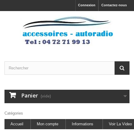
Connexion
Contactez-nous
Panier
(vide)
Catégories
Accueil
Mon compte
Informations
Voir La Video