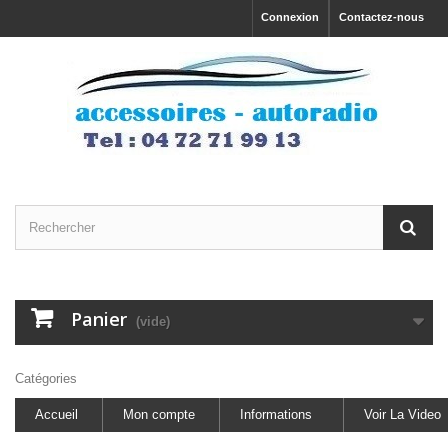
Connexion
Contactez-nous
Panier
(vide)
Catégories
Accueil
Mon compte
Informations
Voir La Video