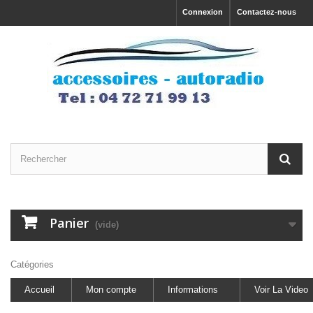
Connexion
Contactez-nous
Panier
(vide)
Catégories
Accueil
Mon compte
Informations
Voir La Video