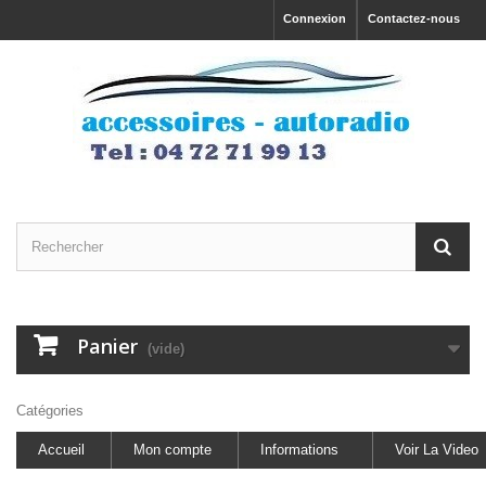
Connexion
Contactez-nous
Panier
(vide)
Catégories
Accueil
Mon compte
Informations
Voir La Video