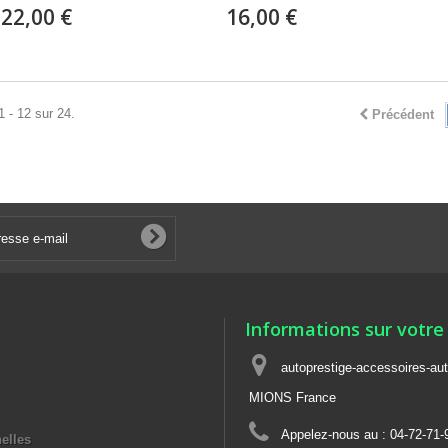
22,00 €
16,00 €
1 - 12 sur 24.
Précédent
Informations sur votre
autoprestige-accessoires-aut
MIONS France
Appelez-nous au :
04-72-71-
elles