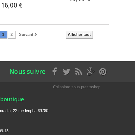
16,00 €
1
2
Suivant
Afficher tout
Nous suivre
Colissimo sous prestashop
 boutique
oradio, 22 rue léopha 69780
99-13