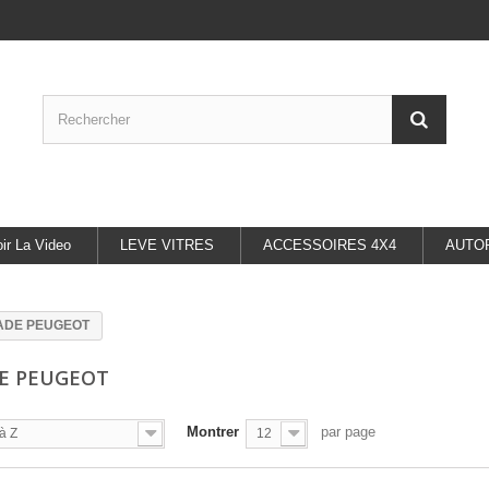
oir La Video
LEVE VITRES
ACCESSOIRES 4X4
AUTO
ADE PEUGEOT
E PEUGEOT
Montrer
par page
à Z
12