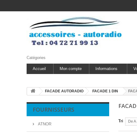
Catégories
Accueil
Mon compte
Informations
V
FACADE AUTORADIO
FACADE 1 DIN
FAC
FACAD
FOURNISSEURS
Tri
De A 
ATNOR