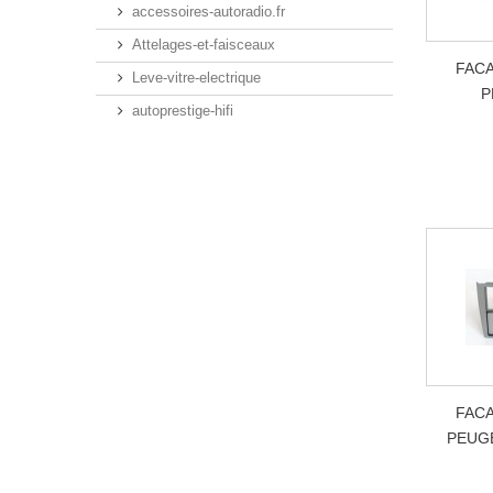
accessoires-autoradio.fr
Attelages-et-faisceaux
FAC
Leve-vitre-electrique
P
autoprestige-hifi
FAC
PEUGE