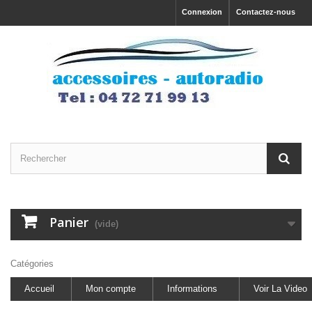
Connexion
Contactez-nous
Panier
(vide)
Catégories
Accueil
Mon compte
Informations
Voir La Video