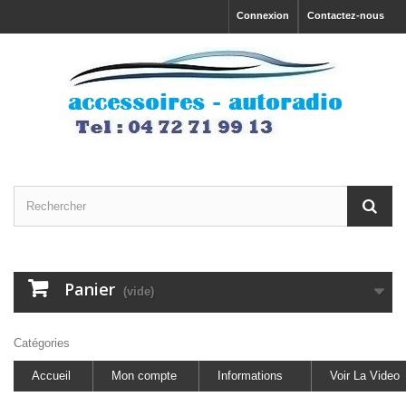
Connexion
Contactez-nous
Panier
(vide)
Catégories
Accueil
Mon compte
Informations
Voir La Video