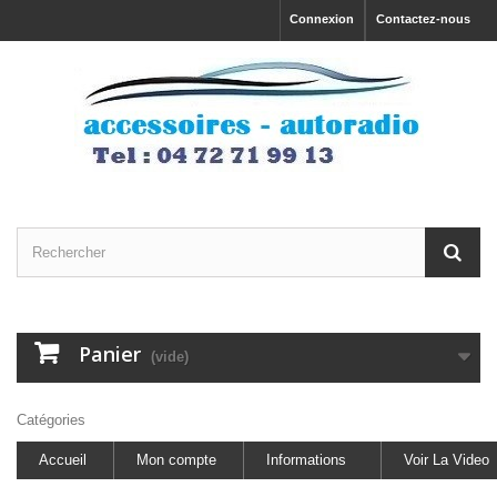
Connexion
Contactez-nous
Panier
(vide)
Catégories
Accueil
Mon compte
Informations
Voir La Video