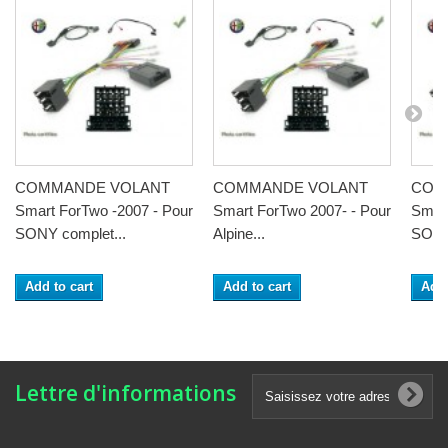
COMMANDE VOLANT
COMMANDE VOLANT
COM
Smart ForTwo -2007 - Pour
Smart ForTwo 2007- - Pour
Smart
SONY complet...
Alpine...
SONY 
Add to cart
Add to cart
Add 
Lettre d'informations