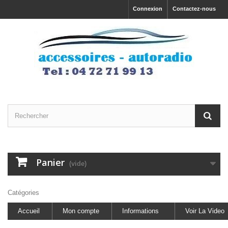
Connexion
Contactez-nous
Panier
(vide)
Catégories
Accueil
Mon compte
Informations
Voir La Video