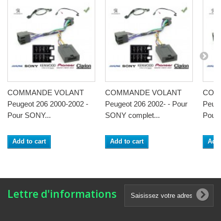
COMMANDE VOLANT
COMMANDE VOLANT
COM
Peugeot 206 2000-2002 -
Peugeot 206 2002- - Pour
Peuge
Pour SONY...
SONY complet...
Pour A
Add to cart
Add to cart
Add 
Lettre d'informations