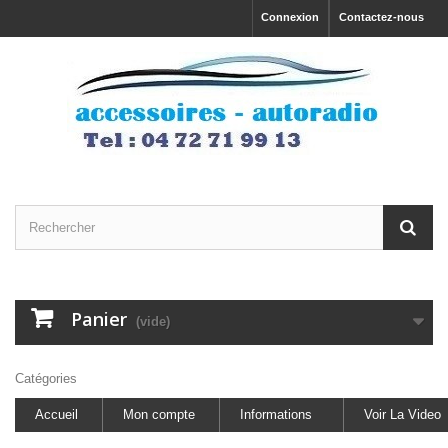
Connexion
Contactez-nous
Panier
(vide)
Catégories
Accueil
Mon compte
Informations
Voir La Video