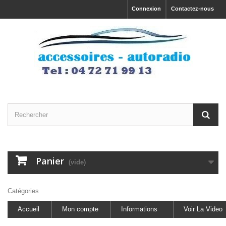
Connexion
Contactez-nous
Panier
(vide)
Catégories
Accueil
Mon compte
Informations
Voir La Video