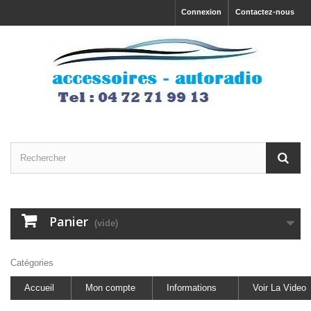
Connexion
Contactez-nous
Panier
(vide)
Catégories
Accueil
Mon compte
Informations
Voir La Video