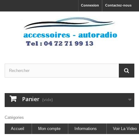
Connexion
Contactez-nous
Panier
(vide)
Catégories
Accueil
Mon compte
Informations
Voir La Video