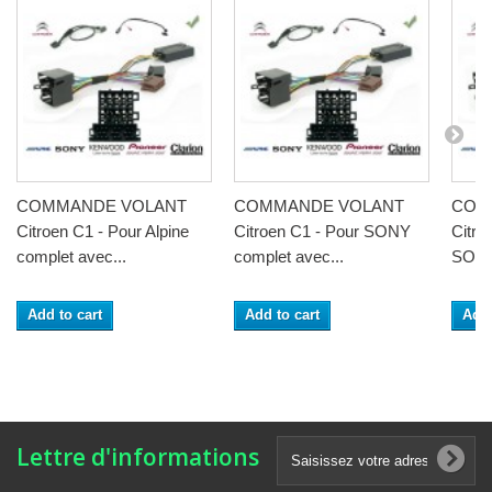
COMMANDE VOLANT
COMMANDE VOLANT
COM
Citroen C1 - Pour Alpine
Citroen C1 - Pour SONY
Citro
complet avec...
complet avec...
SONY 
Add to cart
Add to cart
Add 
Lettre d'informations